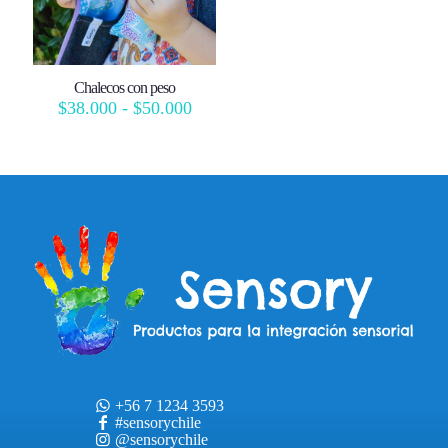
Chalecos con peso
Rango
$
38.000
-
$
50.000
de
precios:
desde
$38.000
hasta
$50.000
+56 7 1234 3593
#sensorychile
@sensorychile