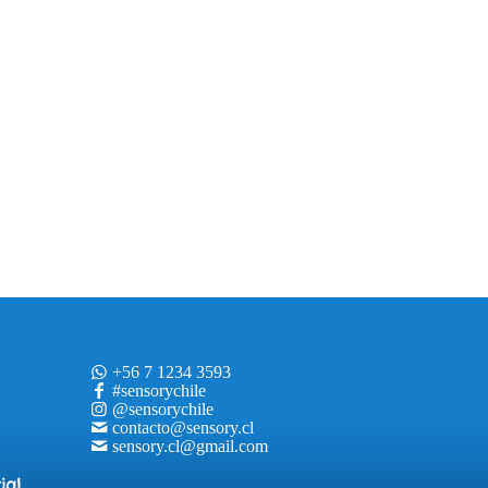
+56 7 1234 3593
#sensorychile
@sensorychile
contacto@sensory.cl
sensory.cl@gmail.com