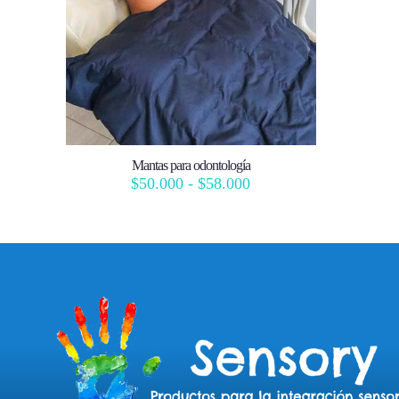
Mantas para odontología
Rango
$
50.000
-
$
58.000
de
precios:
desde
$50.000
hasta
$58.000